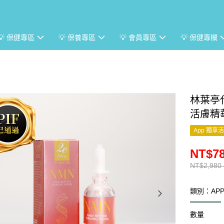
💡 保健專區
💡 保養專區
💡 會員專區
💡 保健專欄
林葉亭
活膚精
App 獨享
NT$78
NT$2,980 
類別：AP
數量