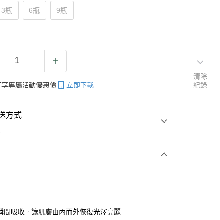
3瓶
6瓶
9瓶
清除
帳可享專屬活動優惠價
立即下載
紀錄
送方式
費
次付款
期付款
0 利率 每期
NT$262
21家銀行
瞬間吸收，讓肌膚由內而外恢復光澤亮麗