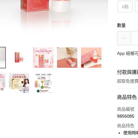
1瓶
數量
App 結
付款與運
超取免運
付款方式
商品特色
信用卡一
商品編號
9856085
信用卡分
商品特色
3 期 
使用時