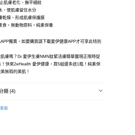
0 利率 每期
NT$131
21家銀行
庫商業銀行
第一商業銀行
防止肌膚老化、撫平細紋
業銀行
彰化商業銀行
水、使肌膚留住水分
庫商業銀行
第一商業銀行
付款
業儲蓄銀行
台北富邦商業銀行
業銀行
彰化商業銀行
膚乾燥、形成肌膚保護膜
華商業銀行
兆豐國際商業銀行
業儲蓄銀行
台北富邦商業銀行
素食，無動物原料，純素保養
小企業銀行
台中商業銀行
華商業銀行
兆豐國際商業銀行
台灣）商業銀行
華泰商業銀行
小企業銀行
台中商業銀行
業銀行
遠東國際商業銀行
APP獨賣，如要購買請下載愛伊健康APP才可享此特別
台灣）商業銀行
華泰商業銀行
業銀行
永豐商業銀行
業銀行
遠東國際商業銀行
業銀行
星展（台灣）商業銀行
業銀行
永豐商業銀行
y
肌膚嗎？Dr.愛伊生膚NMN肽緊活膚精華露現正限時促
際商業銀行
中國信託商業銀行
業銀行
星展（台灣）商業銀行
1！快來2eHealth 愛伊健康，買5組還多送1瓶！純素保
天信用卡公司
際商業銀行
中國信託商業銀行
完美無瑕的美肌！
天信用卡公司
享後付
類 (4)
FTEE先享後付」】
先享後付是「在收到商品之後才付款」的支付方式。 讓您購物簡單
養｜妳是最美的
心！
客服
：不需註冊會員、不需綁卡、不需儲值。
區｜NMN 全系列
：只要手機號碼，簡訊認證，即可結帳。
：先確認商品／服務後，再付款。
專屬｜下載APP享獨家優惠
付款
EE先享後付」結帳流程】
列
- 抗老系列