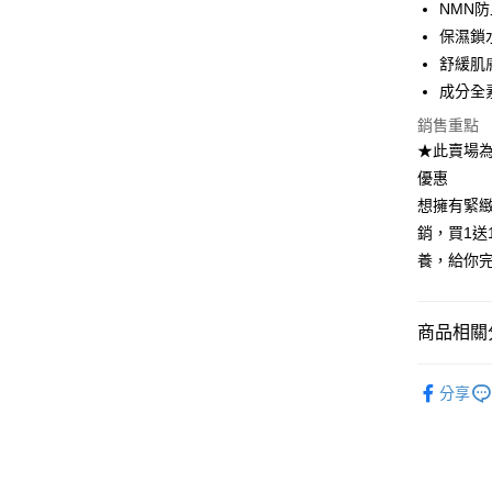
6 期 
合作金
NMN
華南商
保濕鎖
合作金
超商取貨
上海商
華南商
舒緩肌
國泰世
LINE Pay
上海商
成分全
臺灣中
國泰世
匯豐（
Apple Pay
銷售重點
臺灣中
聯邦商
★此賣場為
匯豐（
悠遊付
元大商
聯邦商
優惠
玉山商
元大商
Google Pa
想擁有緊緻
台新國
玉山商
銷，買1送
台灣樂
台新國
全盈+PAY
養，給你
台灣樂
AFTEE先
相關說明
商品相關分
【關於「A
ATM付款
AFTEE
▶ 美妝保
便利好安
分享
１．簡單
▶ 得獎專
２．便利
運送方式
３．安心
▶ APP
全家取貨
【「AFT
🔸 產品系