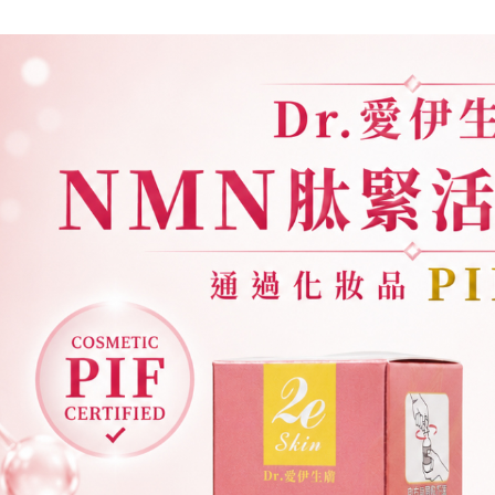
形，恩沛
動。