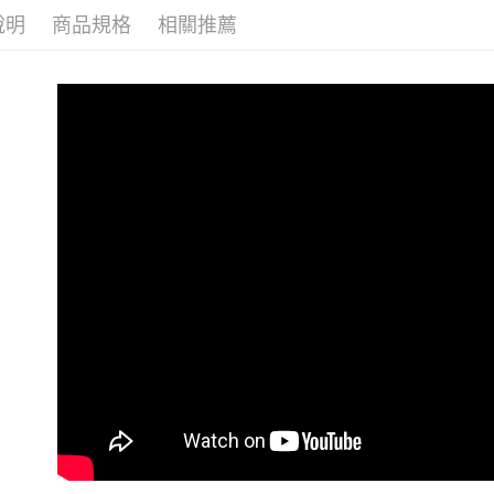
每筆NT$6
１．於結帳
付」結帳
說明
商品規格
相關推薦
付款後全
２．訂單
３．收到繳
免運費
／ATM／
※ 請注意
7-11取貨
絡購買商品
先享後付
每筆NT$6
※ 交易是
是否繳費成
付款後7-1
付客戶支
免運費
【注意事
新竹貨運(
１．透過由
交易，需
免運費
求債權轉
２．關於
新竹貨運宅
https://aft
免運費
３．未成
「AFTE
任。
４．使用「
即時審查
結果請求
５．嚴禁