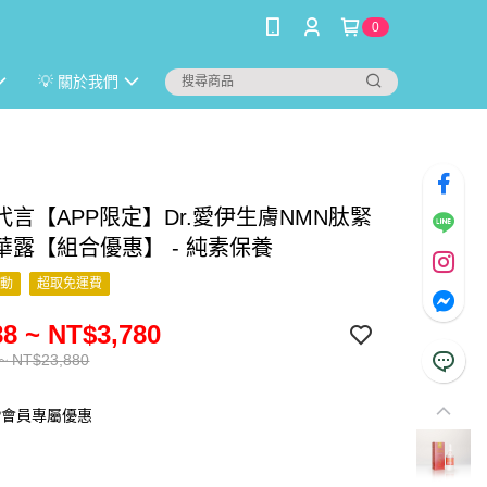
0
💡 關於我們
代言【APP限定】Dr.愛伊生膚NMN肽緊
華露【組合優惠】 - 純素保養
活動
超取免運費
8 ~ NT$3,780
~ NT$23,880
P會員專屬優惠