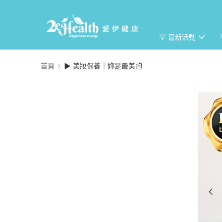
💡 最新活動
首頁
▶ 美妝保養｜妳是最美的